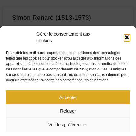
Simon Renard (1513-1573)
Dans les premières scènes de son drame intitulé
Gérer le consentement aux
Marie Tudor, Victor Hugo glisse, à plusieurs reprises, le
cookies
nom mystérieux de Simon Renard, sans expliquer
l’origine et la nature
Pour offrir les meilleures expériences, nous utilisons des technologies
telles que les cookies pour stocker et/ou accéder aux informations des
appareils. Le fait de consentir à ces technologies nous permettra de traiter
LIRE LA SUITE »
des données telles que le comportement de navigation ou les ID uniques
sur ce site. Le fait de ne pas consentir ou de retirer son consentement peut
avoir un effet négatif sur certaines caractéristiques et fonctions.
PLAN DU SITE
MENTIONS LÉGALES
Accepter
UNIVERSITÉ MARIE ET LOUIS PASTEUR
Refuser
CONTACT
CENTRE JURIDIQUE
POLITIQUE DE COOKIES (UE)
Voir les préférences