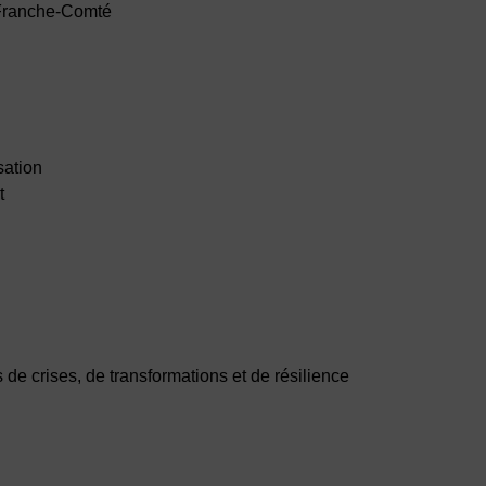
e Franche-Comté
sation
t
s de crises, de transformations et de résilience