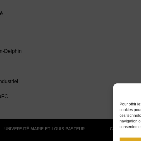
té
n-Delphin
ndustriel
’uFC
Pour offrir 
cookies pour
ces technolo
navigation ou
consentement
UNIVERSITÉ MARIE ET LOUIS PASTEUR
CONTACT