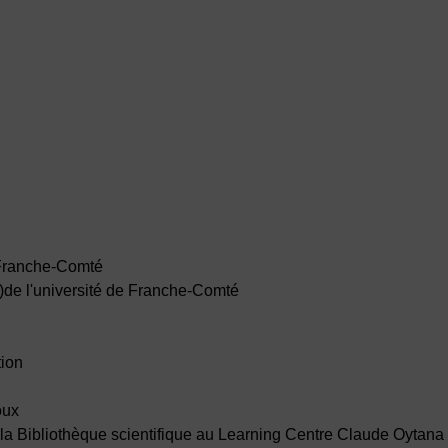
e Franche-Comté
s)de l'université de Franche-Comté
tion
oux
e la Bibliothèque scientifique au Learning Centre Claude Oytana