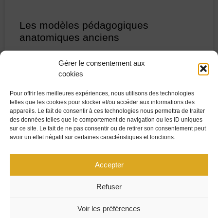
Les modèles pédagogiques
anatomiques anciens
Au XIXe siècle, les modèles anatomiques sont des outils
Gérer le consentement aux
pédagogiques très utilisés dans de nombreuses
cookies
disciplines scientifiques, en particulier en anatomie
humaine. Unissant art et connaissance
Pour offrir les meilleures expériences, nous utilisons des technologies
telles que les cookies pour stocker et/ou accéder aux informations des
appareils. Le fait de consentir à ces technologies nous permettra de traiter
LIRE LA SUITE »
des données telles que le comportement de navigation ou les ID uniques
sur ce site. Le fait de ne pas consentir ou de retirer son consentement peut
avoir un effet négatif sur certaines caractéristiques et fonctions.
PLAN DU SITE
MENTIONS LÉGALES
Accepter
UNIVERSITÉ MARIE ET LOUIS PASTEUR
Refuser
CONTACT
CENTRE JURIDIQUE
POLITIQUE DE COOKIES (UE)
Voir les préférences