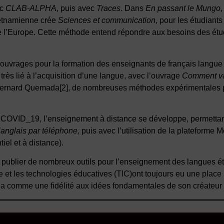
ec
CLAB-ALPHA
, puis avec
Traces
. Dans
En passant le Mungo
ietnamienne crée
Sciences et communication
, pour les étudiant
de l’Europe. Cette méthode entend répondre aux besoins des étudi
vrages pour la formation des enseignants de français langue 
très lié à l’acquisition d’une langue, avec l’ouvrage
Comment va 
e Bernard Quemada
[2]
, de nombreuses méthodes expérimentales 
 COVID_19, l’enseignement à distance se développe, permettant 
’anglais par téléphone,
puis avec l’utilisation de la plateforme 
iel et à distance).
 publier de nombreux outils pour l’enseignement des langues ét
e et les technologies éducatives (TIC)ont toujours eu une place
 cela comme une fidélité aux idées fondamentales de son créate