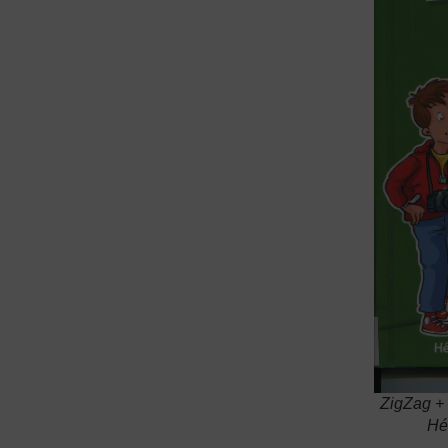
ZigZag + 
Hél