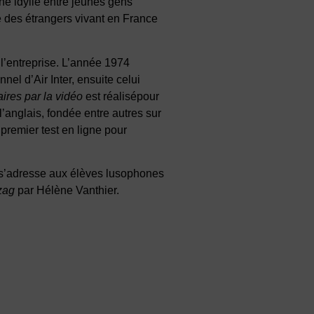
une idylle entre jeunes gens
 des étrangers vivant en France
l’entreprise. L’année 1974
el d’Air Inter, ensuite celui
aires par la vidéo
est réalisépour
’anglais, fondée entre autres sur
premier test en ligne pour
s’adresse aux élèves lusophones
zag
par Hélène Vanthier.