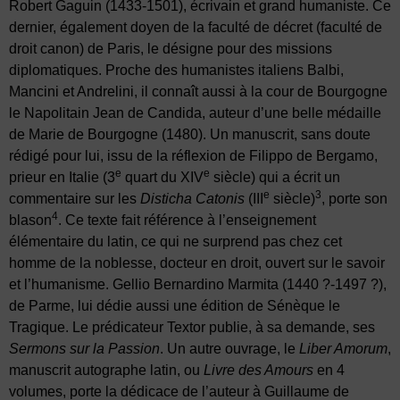
Robert Gaguin (1433-1501), écrivain et grand humaniste. Ce
dernier, également doyen de la faculté de décret (faculté de
droit canon) de Paris, le désigne pour des missions
diplomatiques. Proche des humanistes italiens Balbi,
Mancini et Andrelini, il connaît aussi à la cour de Bourgogne
le Napolitain Jean de Candida, auteur d’une belle médaille
de Marie de Bourgogne (1480). Un manuscrit, sans doute
rédigé pour lui, issu de la réflexion de Filippo de Bergamo,
e
e
prieur en Italie (3
quart du XIV
siècle) qui a écrit un
e
3
commentaire sur les
Disticha Catonis
(III
siècle)
, porte son
4
blason
. Ce texte fait référence à l’enseignement
élémentaire du latin, ce qui ne surprend pas chez cet
homme de la noblesse, docteur en droit, ouvert sur le savoir
et l’humanisme. Gellio Bernardino Marmita (1440 ?-1497 ?),
de Parme, lui dédie aussi une édition de Sénèque le
Tragique. Le prédicateur Textor publie, à sa demande, ses
Sermons sur la Passion
. Un autre ouvrage, le
Liber Amorum
,
manuscrit autographe latin, ou
Livre des Amours
en 4
volumes, porte la dédicace de l’auteur à Guillaume de