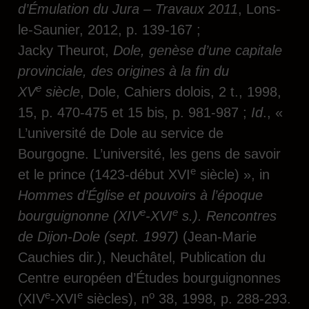
d’Émulation du Jura – Travaux 2011
, Lons-
le-Saunier, 2012, p. 139-167 ;
Jacky Theurot,
Dole, genèse d’une capitale
provinciale, des origines à la fin du
e
XV
siècle
, Dole, Cahiers dolois, 2 t., 1998,
15, p. 470-475 et 15 bis, p. 981-987 ;
Id
., «
L’université de Dole au service de
Bourgogne. L’université, les gens de savoir
e
et le prince (1423-début XVI
siècle) », in
Hommes d’Église et pouvoirs à l’époque
e
e
bourguignonne (XIV
-XVI
s.). Rencontres
de Dijon-Dole (sept. 1997)
(Jean-Marie
Cauchies dir.), Neuchâtel, Publication du
Centre européen d’Études bourguignonnes
e
e
o
(XIV
-XVI
siècles), n
38, 1998, p. 288-293.