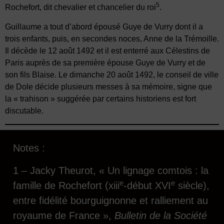
5
Rochefort, dit chevalier et chancelier du roi
.
Guillaume a tout d’abord épousé Guye de Vurry dont il a
trois enfants, puis, en secondes noces, Anne de la Trémoille.
Il décède le 12 août 1492 et il est enterré aux Célestins de
Paris auprès de sa première épouse Guye de Vurry et de
son fils Blaise. Le dimanche 20 août 1492, le conseil de ville
de Dole décide plusieurs messes à sa mémoire, signe que
la « trahison » suggérée par certains historiens est fort
discutable.
Notes :
1 – Jacky Theurot, « Un lignage comtois : la
e
e
famille de Rochefort (xiii
-début XVI
siècle),
entre fidélité bourguignonne et ralliement au
royaume de France »,
Bulletin de la Société