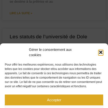
se destine à la prêtrise et au
LIRE LA SUITE »
Les statuts de l’université de Dole
Pour les universités anciennes, les statuts sont d’une
Gérer le consentement aux
importance vitale. Ces universités sont, en effet,
cookies
largement dépourvues de bases matérielles. Il n’existe
pas, ou peu,
Pour offrir les meilleures expériences, nous utilisons des technologies
telles que les cookies pour stocker et/ou accéder aux informations des
appareils. Le fait de consentir à ces technologies nous permettra de traiter
LIRE LA SUITE »
des données telles que le comportement de navigation ou les ID uniques
sur ce site. Le fait de ne pas consentir ou de retirer son consentement peut
avoir un effet négatif sur certaines caractéristiques et fonctions.
PLAN DU SITE
MENTIONS LÉGALES
Accepter
UNIVERSITÉ MARIE ET LOUIS PASTEUR