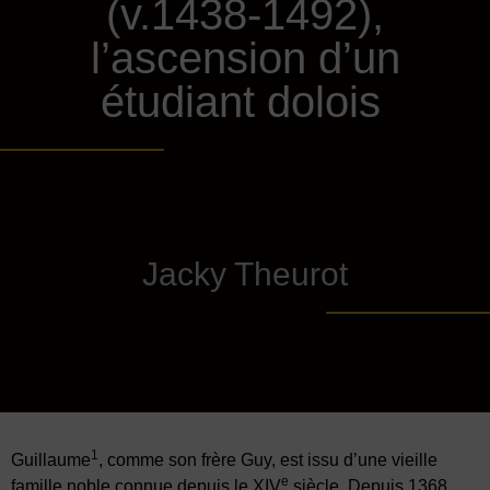
(v.1438-1492),
l’ascension d’un
étudiant dolois
Jacky Theurot
1
Guillaume
, comme son frère Guy, est issu d’une vieille
e
famille noble connue depuis le XIV
siècle. Depuis 1368,