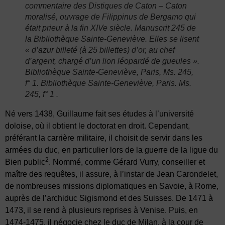
commentaire des Distiques de Caton – Caton
moralisé, ouvrage de Filippinus de Bergamo qui
était prieur à la fin XIVe siècle. Manuscrit 245 de
la Bibliothèque Sainte-Geneviève. Elles se lisent
« d’azur billeté (à 25 billettes) d’or, au chef
d’argent, chargé d’un lion léopardé de gueules ».
Bibliothèque Sainte-Geneviève, Paris, Ms. 245,
f° 1. Bibliothèque Sainte-Geneviève, Paris. Ms.
245, f° 1 .
Né vers 1438, Guillaume fait ses études à l’université
doloise, où il obtient le doctorat en droit. Cependant,
préférant la carrière militaire, il choisit de servir dans les
armées du duc, en particulier lors de la guerre de la ligue du
2
Bien public
. Nommé, comme Gérard Vurry, conseiller et
maître des requêtes, il assure, à l’instar de Jean Carondelet,
de nombreuses missions diplomatiques en Savoie, à Rome,
auprès de l’archiduc Sigismond et des Suisses. De 1471 à
1473, il se rend à plusieurs reprises à Venise. Puis, en
1474-1475, il négocie chez le duc de Milan, à la cour de