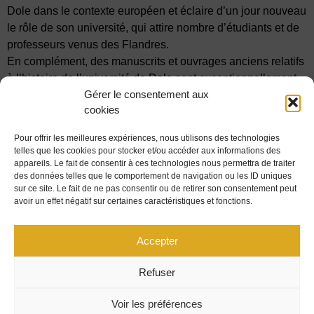
Dole dans le contexte européen et éclaire d’un jour nouveau
le rôle de son université, qui attire nombre d’étudiants et de
professeurs venus des Flandres.
En complément, des manuscrits et ouvrages anciens relatifs
à l’histoire de l’université de Dole sont exceptionnellement
Gérer le consentement aux
présentés à la médiathèque de l’Hôtel-Dieu (salle Persan).
cookies
Entrée gratuite
Pour offrir les meilleures expériences, nous utilisons des technologies
Organisateurs :
Ville de Dole – Grand Dole
telles que les cookies pour stocker et/ou accéder aux informations des
appareils. Le fait de consentir à ces technologies nous permettra de traiter
des données telles que le comportement de navigation ou les ID uniques
DÉCOUVRIR
sur ce site. Le fait de ne pas consentir ou de retirer son consentement peut
avoir un effet négatif sur certaines caractéristiques et fonctions.
PLAN DU SITE
MENTIONS LÉGALES
Accepter
UNIVERSITÉ MARIE ET LOUIS PASTEUR
Refuser
CONTACT
CENTRE JURIDIQUE
POLITIQUE DE COOKIES (UE)
Voir les préférences