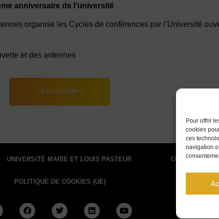
me anniversaire de l’université
tennes organise les Cycles de conférences par l’Université ouv
verte et des antennes
DÉCOUVRIR
Pour offrir 
cookies pour
ces technolo
navigation ou
consentement
UNIVERSITÉ MARIE ET LOUIS PASTEUR
CONTACT
POLITIQUE DE COOKIES (UE)
Ac